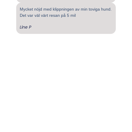
Mycket nöjd med klippningen av min toviga hund.
Det var väl värt resan på 5 mil
Line P